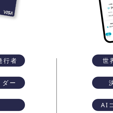
発行者
世
イダー
A