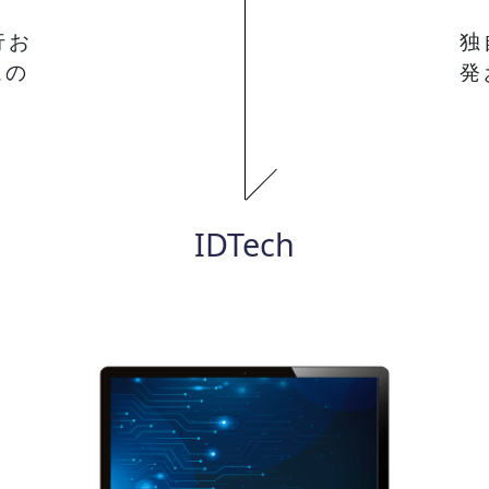
行お
独
ムの
発
IDTech