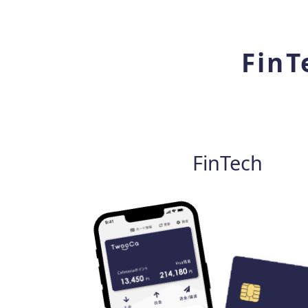
FinT
FinTech