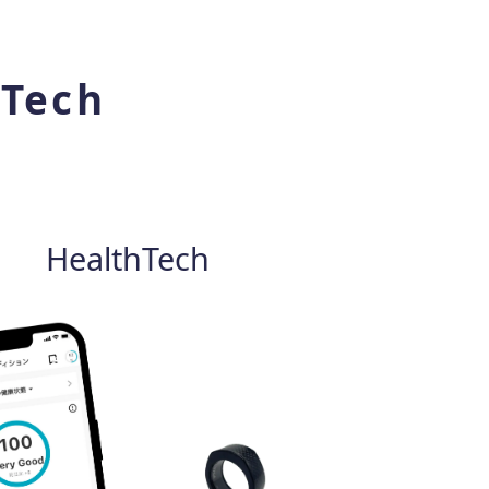
DTech
HealthTech