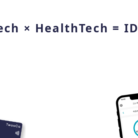
ech × HealthTech = I