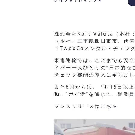
2026/05/28
株式会社Kort Valuta
（本社：三重県四日市市、代
「TwooCaメンタル・チェ
東電運輸では、これまでも安
イバー一人ひとりの“日常的な
チェック機能の導入に至りま
また6月からは、「月15日以
動。“ポイ活”を通じて、従業
プレスリリースは
こちら