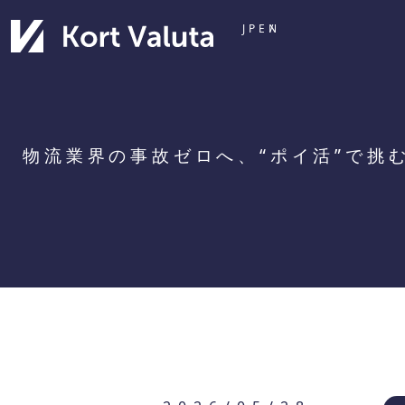
JP
EN
物流業界の事故ゼロへ、“ポイ活”で挑