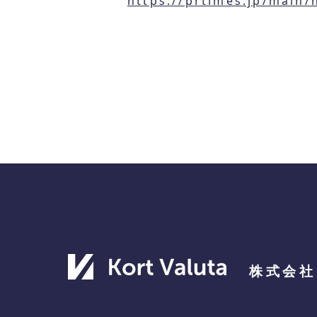
https://prtimes.jp/main
株式会社 